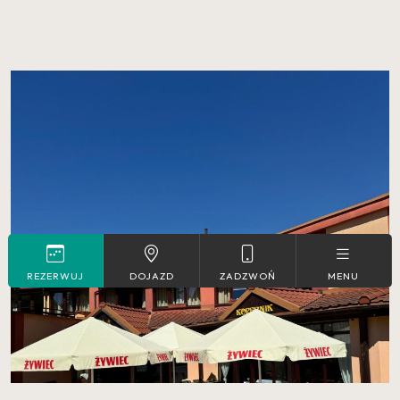
REZERWUJ
DOJAZD
ZADZWOŃ
MENU